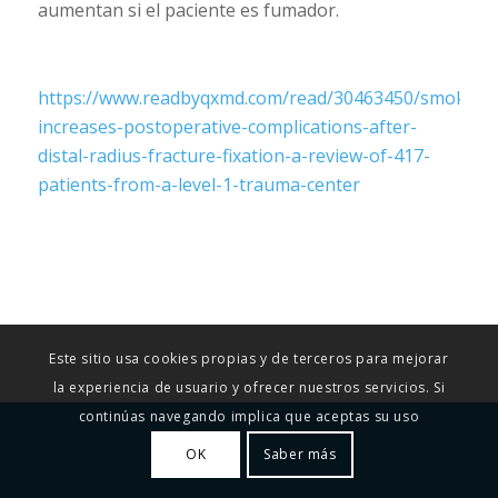
aumentan si el paciente es fumador.
https://www.readbyqxmd.com/read/30463450/smoking
increases-postoperative-complications-after-
distal-radius-fracture-fixation-a-review-of-417-
patients-from-a-level-1-trauma-center
Este sitio usa cookies propias y de terceros para mejorar
la experiencia de usuario y ofrecer nuestros servicios. Si
continúas navegando implica que aceptas su uso
OK
Saber más