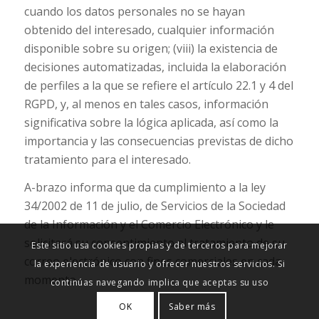
cuando los datos personales no se hayan
obtenido del interesado, cualquier información
disponible sobre su origen; (viii) la existencia de
decisiones automatizadas, incluida la elaboración
de perfiles a la que se refiere el artículo 22.1 y 4 del
RGPD, y, al menos en tales casos, información
significativa sobre la lógica aplicada, así como la
importancia y las consecuencias previstas de dicho
tratamiento para el interesado.
A-brazo informa que da cumplimiento a la ley
34/2002 de 11 de julio, de Servicios de la Sociedad
de la Información y el Comercio Electrónico y le
solicitará su consentimiento al tratamiento de su
Este sitio usa cookies propias y de terceros para mejorar
correo electrónico con fines comerciales en cada
la experiencia de usuario y ofrecer nuestros servicios. Si
momento.
continúas navegando implica que aceptas su uso
OK
Saber más