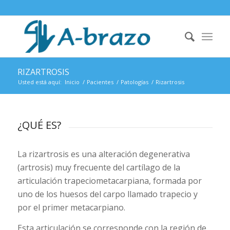
RIZARTROSIS
Usted está aquí:
Inicio
/
Pacientes
/
Patologías
/
Rizartrosis
¿QUÉ ES?
La rizartrosis es una alteración degenerativa
(artrosis) muy frecuente del cartílago de la
articulación trapeciometacarpiana, formada por
uno de los huesos del carpo llamado trapecio y
por el primer metacarpiano.
Esta articulación se corresponde con la región de