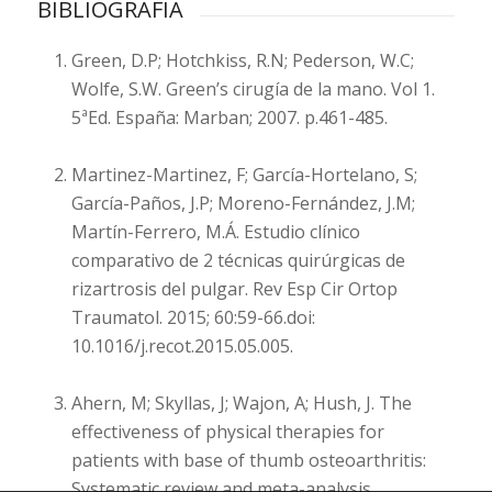
BIBLIOGRAFÍA
Green, D.P; Hotchkiss, R.N; Pederson, W.C;
Wolfe, S.W. Green’s cirugía de la mano. Vol 1.
5ªEd. España: Marban; 2007. p.461-485.
Martinez-Martinez, F; García-Hortelano, S;
García-Paños, J.P; Moreno-Fernández, J.M;
Martín-Ferrero, M.Á. Estudio clínico
comparativo de 2 técnicas quirúrgicas de
rizartrosis del pulgar. Rev Esp Cir Ortop
Traumatol. 2015; 60:59-66.doi:
10.1016/j.recot.2015.05.005.
Ahern, M; Skyllas, J; Wajon, A; Hush, J. The
effectiveness of physical therapies for
patients with base of thumb osteoarthritis:
Systematic review and meta-analysis,